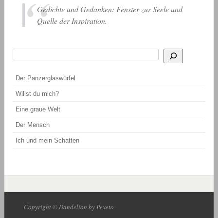
Gedichte und Gedanken: Fenster zur Seele und
Quelle der Inspiration.
Suchen
Wenn die Ergebnisse der automatischen Vervollständigung verfügbar sind, be
Der Panzerglaswürfel
Willst du mich?
Eine graue Welt
Der Mensch
Ich und mein Schatten
Copyright © Dandelion by Pexeto