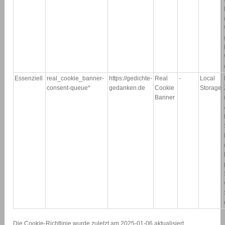
Essenziell
real_cookie_banner-
https://gedichte-
Real
-
Local
consent-queue*
gedanken.de
Cookie
Storage
Banner
Die Cookie-Richtlinie wurde zuletzt am 2025-01-06 aktualisiert.