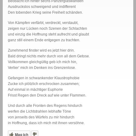
Beobacht ich hinter sechs Panzerglaswänden
Ausdruckslos schweigend und indifferent
Den tobenden Krieg seine Freiheit schänden.
Von Kämpfen verfärbt, verdreckt, verstaubt,
zeigen nur Lücken noch Szenen der Schlachten
und einzig die Hoffnung steht aufrecht und glaubt
ganz still einem Ende entgegen zu trachten.
Zunehmend finster wird es jetzt hier drin.
Bald dringt nichts mehr durch von all dem Getose.
Vollkommen gleichgültig geb ich mich hin,
Verlier‘ mich im Denken ins Grenzenlose.
Gefangen in schwankender Klaustrophobie
Zucke ich plötzlich erschrocken zusammen;
Auf einmal in mächtiger Euphorie
Frisst Regen den Dreck auf wie unter Flammen.
Und durch alle Fronten des Regens hindurch
werfen die Lichtstrahlen lebhafte Töne
von jenseits des Würfels zu mir hindurch
in Hoffnung, dass ich mich mit ihnen versöhne.
Mag ich