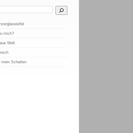
 Ergebnisse der automatischen Vervollständigung verfügbar sind, benutze die Pf
nzerglaswürfel
du mich?
raue Welt
ensch
d mein Schatten