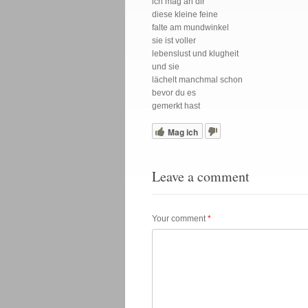
ich mag an dir
diese kleine feine
falte am mundwinkel
sie ist voller
lebenslust und klugheit
und sie
lächelt manchmal schon
bevor du es
gemerkt hast
Mag ich
Leave a comment
Your comment
*