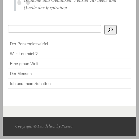
Quelle der Inspiration.
Suchen
Wenn die Ergebnisse der automatischen Vervollständigung verfügbar sind, be
Der Panzerglaswürfel
Willst du mich?
Eine graue Welt
Der Mensch
Ich und mein Schatten
Copyright © Dandelion by Pexeto