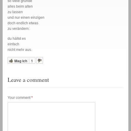
so viele gründe
alles beim alten
zu lassen
und nur einen einzigen
doch endlich etwas
zu verändern:
du hältst es
einfach
nicht mehr aus.
Mag ich
1
Leave a comment
Your comment
*