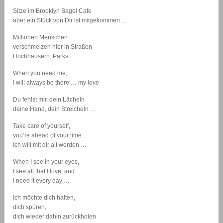
Sitze im Brooklyn Bagel Cafe
aber ein Stück von Dir ist mitgekommen …
Millionen Menschen
verschmelzen hier in Straßen
Hochhäusern, Parks …
When you need me,
I will always be there … my love
Du fehlst mir, dein Lächeln
deine Hand, dein Streicheln …
Take care of yourself,
you’re ahead of your time …
Ich will mit dir alt werden …
When I see in your eyes,
I see all that I love, and
I need it every day …
Ich möchte dich halten,
dich spüren,
dich wieder dahin zurückholen