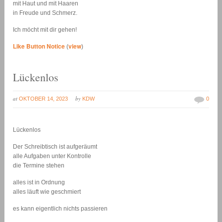
mit Haut und mit Haaren
in Freude und Schmerz.
Ich möcht mit dir gehen!
Like Button Notice
view
(
)
Lückenlos
at
by
OKTOBER 14, 2023
KDW
0
Lückenlos
Der Schreibtisch ist aufgeräumt
alle Aufgaben unter Kontrolle
die Termine stehen
alles ist in Ordnung
alles läuft wie geschmiert
es kann eigentlich nichts passieren