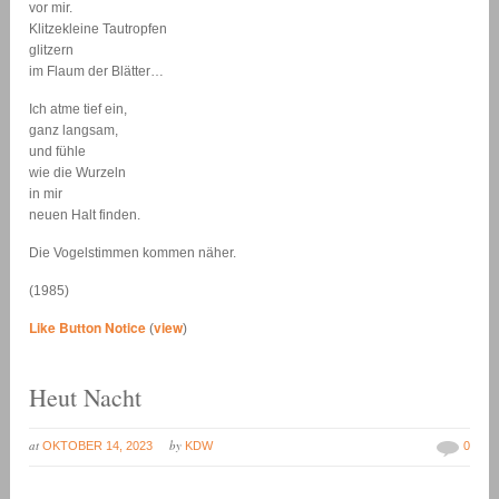
vor mir.
Klitzekleine Tautropfen
glitzern
im Flaum der Blätter…
Ich atme tief ein,
ganz langsam,
und fühle
wie die Wurzeln
in mir
neuen Halt finden.
Die Vogelstimmen kommen näher.
(1985)
Like Button Notice
view
(
)
Heut Nacht
at
by
OKTOBER 14, 2023
KDW
0