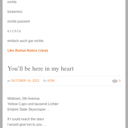
nichts
lückenlos
nichts passiert
n i c h t s
einfach auch gar nichts
Like Button Notice
view
(
)
You’ll be here in my heart
at
by
OKTOBER 14, 2023
KDW
0
Midtown, 5th Avenue
Yellow Caps und tausend Lichter
Empire State Skyscraper …
If I could reach the stars
I would give’em to you …