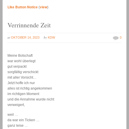
Like Button Notice
view
(
)
Verrinnende Zeit
at
by
OKTOBER 14, 2023
KDW
0
Meine Botschaft
war wohl überlegt
gut verpackt
sorgfältig verschickt
mit aller Vorsicht…
Jetzt hoffe ich nur
alles ist richtig angekommen
im richtigen Moment
und die Annahme wurde nicht
verweigert,
weil …
da war ein Ticken …
ganz leise …