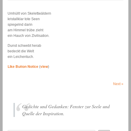
Umhüllt von Skelettwäldern
kristallklar tote Seen
spiegelnd darin
am Himmel trübe zieht
ein Hauch von Zivilisation.
Dunst schwebt herab
bedeckt die Welt
ein Leichentuch.
Like Button Notice
view
(
)
Next
»
Gedichte und Gedanken: Fenster zur Seele und
Quelle der Inspiration.