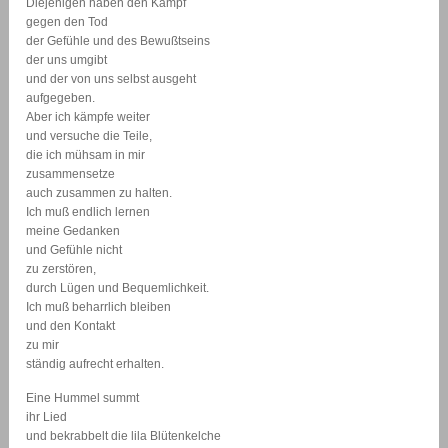
Diejenigen haben den Kampf
gegen den Tod
der Gefühle und des Bewußtseins
der uns umgibt
und der von uns selbst ausgeht
aufgegeben.
Aber ich kämpfe weiter
und versuche die Teile,
die ich mühsam in mir
zusammensetze
auch zusammen zu halten.
Ich muß endlich lernen
meine Gedanken
und Gefühle nicht
zu zerstören,
durch Lügen und Bequemlichkeit.
Ich muß beharrlich bleiben
und den Kontakt
zu mir
ständig aufrecht erhalten.
Eine Hummel summt
ihr Lied
und bekrabbelt die lila Blütenkelche