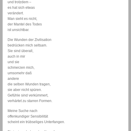
und trotzdem –
es hat sich etwas
verändert.
Man sieht es nicht,
der Mantel des Todes
ist unsichtbar.
Die Wunden der Zivilisation
bedrücken mich seltsam.
Sie sind überall,
auch in mir
und sie
schmerzen mich,
umsomehr daß
andere
die selben Wunden tragen,
sie aber nicht spüren.
Gefühle sind verkümmert,
verhärtet zu starren Formen.
Meine Suche nach
offenkundiger Sensibilität
scheint ein trübseliges Unterfangen.