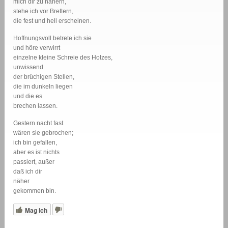
mich dir zu nähern,
stehe ich vor Brettern,
die fest und hell erscheinen.
Hoffnungsvoll betrete ich sie
und höre verwirrt
einzelne kleine Schreie des Holzes,
unwissend
der brüchigen Stellen,
die im dunkeln liegen
und die es
brechen lassen.
Gestern nacht fast
wären sie gebrochen;
ich bin gefallen,
aber es ist nichts
passiert, außer
daß ich dir
näher
gekommen bin.
Mag ich