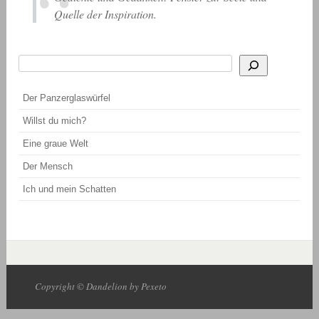
Quelle der Inspiration.
Suchen
Wenn die Ergebnisse der automatischen Vervollständigung verfügbar sind, be
Der Panzerglaswürfel
Willst du mich?
Eine graue Welt
Der Mensch
Ich und mein Schatten
Copyright © Dandelion by Pexeto