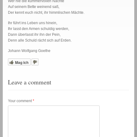
Wer nie die kummervollen Nächte
Auf seinem Bette weinend saß,
Der kennt euch nicht, ihr himmlischen Mächte.
Ihr führt ins Leben uns hinein,
Ihr lasst den Armen schuldig werden,
Dann überlasst ihr ihn der Pein,
Denn alle Schuld rächt sich auf Erden.
Johann Wolfgang Goethe
Mag ich
Leave a comment
Your comment
*