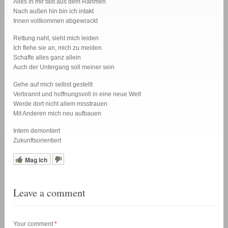
Alles in mir fällt aus dem Rahmen
Nach außen hin bin ich intakt
Innen vollkommen abgewrackt
Rettung naht, sieht mich leiden
Ich flehe sie an, mich zu meiden
Schaffe alles ganz allein
Auch der Untergang soll meiner sein
Gehe auf mich selbst gestellt
Verbrannt und hoffnungsvoll in eine neue Welt
Werde dort nicht allem misstrauen
Mit Anderen mich neu aufbauen
Intern demontiert
Zukunftsorientiert
Mag ich
Leave a comment
Your comment
*