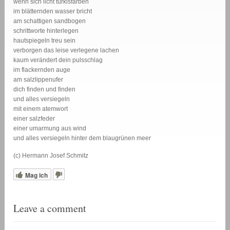
wenn sich licht türkisfarben
im blätternden wasser bricht
am schattigen sandbogen
schrittworte hinterlegen
hautspiegeln treu sein
verborgen das leise verlegene lachen
kaum verändert dein pulsschlag
im flackernden auge
am salzlippenufer
dich finden und finden
und alles versiegeln
mit einem atemwort
einer salzfeder
einer umarmung aus wind
und alles versiegeln hinter dem blaugrünen meer
(c) Hermann Josef Schmitz
Mag ich
Leave a comment