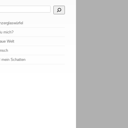
 Ergebnisse der automatischen Vervollständigung verfügbar sind, benutze die Pf
nzerglaswürfel
du mich?
raue Welt
ensch
d mein Schatten