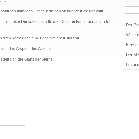
Nacht.
Suchen
anft schummriges Licht auf die schlafende Welt vor uns wirft.
Wenn die
ten all dieser Dunkelheit, Städte und Dörfer in Form abertausender
Der Pa
Willst 
hitzten Körper und eine Brise streichelt uns zart.
Eine g
n und das Wispern des Windes.
Der M
egelt sich der Glanz der Sterne.
Ich un