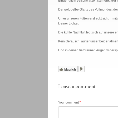
Eingehüllt in tiefschwarzer, sternenklarer 
Der goldgelbe Glanz des Vollmondes, der s
Unter unseren Füßen erstreckt sich, inmit
kleiner Lichter.
Die kühle Nachtluft legt sich auf unsere er
Kein Geräusch, außer unser beider atme
Und in deinen tiefbraunen Augen widerspi
Mag ich
Leave a comment
Your comment
*