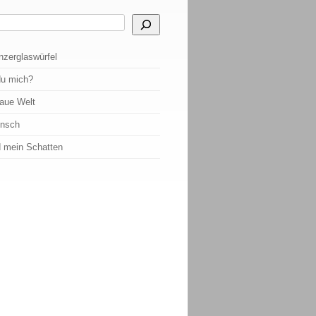
 Ergebnisse der automatischen Vervollständigung verfügbar sind, benutze die Pf
nzerglaswürfel
du mich?
raue Welt
ensch
d mein Schatten