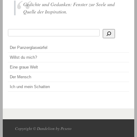
Gedichte und Gedanken: Fenster zur Seele und
Quelle der Inspiration.
Suchen
Wenn die Ergebnisse der automatischen Vervollständigung verfügbar sind, be
Der Panzerglaswürfel
Willst du mich?
Eine graue Welt
Der Mensch
Ich und mein Schatten
Copyright © Dandelion by Pexeto