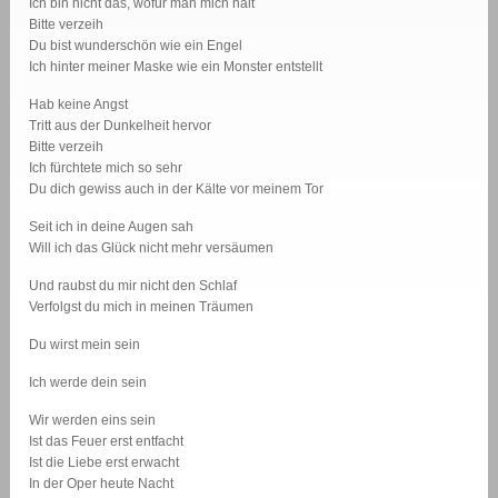
Ich bin nicht das, wofür man mich hält
Bitte verzeih
Du bist wunderschön wie ein Engel
Ich hinter meiner Maske wie ein Monster entstellt
Hab keine Angst
Tritt aus der Dunkelheit hervor
Bitte verzeih
Ich fürchtete mich so sehr
Du dich gewiss auch in der Kälte vor meinem Tor
Seit ich in deine Augen sah
Will ich das Glück nicht mehr versäumen
Und raubst du mir nicht den Schlaf
Verfolgst du mich in meinen Träumen
Du wirst mein sein
Ich werde dein sein
Wir werden eins sein
Ist das Feuer erst entfacht
Ist die Liebe erst erwacht
In der Oper heute Nacht