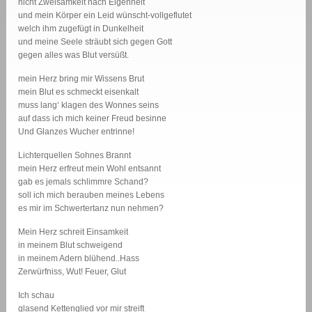
nicht Zweisamkeit nach Eigenheit
und mein Körper ein Leid wünscht-vollgeflutet
welch ihm zugefügt in Dunkelheit
und meine Seele sträubt sich gegen Gott
gegen alles was Blut versüßt.
mein Herz bring mir Wissens Brut
mein Blut es schmeckt eisenkalt
muss lang‘ klagen des Wonnes seins
auf dass ich mich keiner Freud besinne
Und Glanzes Wucher entrinne!
Lichterquellen Sohnes Brannt
mein Herz erfreut mein Wohl entsannt
gab es jemals schlimmre Schand?
soll ich mich berauben meines Lebens
es mir im Schwertertanz nun nehmen?
Mein Herz schreit Einsamkeit
in meinem Blut schweigend
in meinem Adern blühend..Hass
Zerwürfniss, Wut! Feuer, Glut
Ich schau
glasend Kettenglied vor mir streift