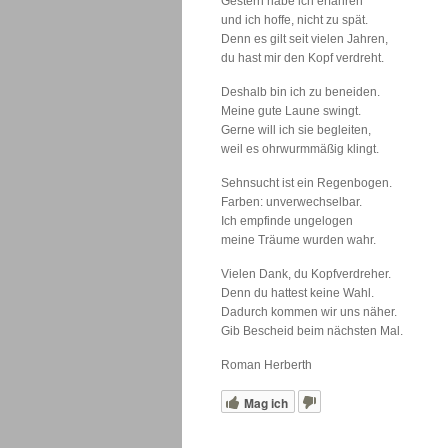
Gestern habe ich erfahren
und ich hoffe, nicht zu spät.
Denn es gilt seit vielen Jahren,
du hast mir den Kopf verdreht.
Deshalb bin ich zu beneiden.
Meine gute Laune swingt.
Gerne will ich sie begleiten,
weil es ohrwurmmäßig klingt.
Sehnsucht ist ein Regenbogen.
Farben: unverwechselbar.
Ich empfinde ungelogen
meine Träume wurden wahr.
Vielen Dank, du Kopfverdreher.
Denn du hattest keine Wahl.
Dadurch kommen wir uns näher.
Gib Bescheid beim nächsten Mal.
Roman Herberth
Mag ich