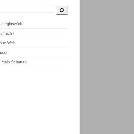
 Ergebnisse der automatischen Vervollständigung verfügbar sind, benutze die Pf
nzerglaswürfel
du mich?
raue Welt
ensch
d mein Schatten