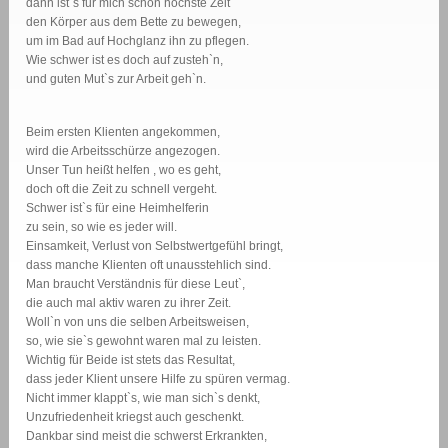
dann ist`s für mich schon höchste Zeit
den Körper aus dem Bette zu bewegen,
um im Bad auf Hochglanz ihn zu pflegen.
Wie schwer ist es doch auf zusteh`n,
und guten Mut`s zur Arbeit geh`n.
Beim ersten Klienten angekommen,
wird die Arbeitsschürze angezogen.
Unser Tun heißt helfen , wo es geht,
doch oft die Zeit zu schnell vergeht.
Schwer ist`s für eine Heimhelferin
zu sein, so wie es jeder will.
Einsamkeit, Verlust von Selbstwertgefühl bringt,
dass manche Klienten oft unausstehlich sind.
Man braucht Verständnis für diese Leut`,
die auch mal aktiv waren zu ihrer Zeit.
Woll`n von uns die selben Arbeitsweisen,
so, wie sie`s gewohnt waren mal zu leisten.
Wichtig für Beide ist stets das Resultat,
dass jeder Klient unsere Hilfe zu spüren vermag.
Nicht immer klappt`s, wie man sich`s denkt,
Unzufriedenheit kriegst auch geschenkt.
Dankbar sind meist die schwerst Erkrankten,