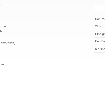
t.
Suchen
Wenn die
Der Pa
ehen.
Willst 
t,
Eine g
Der M
u entdecken,
Ich un
chen,