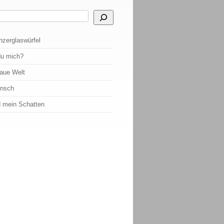
 Ergebnisse der automatischen Vervollständigung verfügbar sind, benutze die Pf
nzerglaswürfel
du mich?
raue Welt
ensch
d mein Schatten