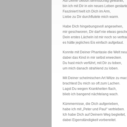
Auf Deine Geburt sehnsüchtig gewartet,
bin ich mit Dir in ein neues Leben gestarte
Fasziniert hielt ich Dich im Arm,
Liebe zu Dir durchflutete mich warm.
Habe Dich hingebungsvoll angesehen,
mir geschworen, Dir darf nie etwas gesch
Dein erstes Lächeln ist mir noch so vertrau
es hätte jegliches Eis einfach aufgetaut.
Konnte mit Deiner Phantasie die Welt ne
dabei das Kind in mir selbst erwecken.
Du hast mich verführt, mit Dir zu toben,
um mich danach strahlend zu loben.
Mit Deiner schelmischen Art Witze zu ma
brachtest Du mich so oft zum Lachen.
Lagst Du wegen Krankheiten flach,
blieb ich bangend nächtelang wach.
Kümmernisse, die Dich aufgerieben,
habe ich mit „Peter und Paul“ vertrieben.
Ich habe Dich auf Deinem Weg begleitet,
dabei Eigenständigkeit vorbereitet.