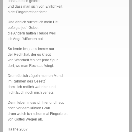
das habe ich gelernt
und dass man sich von Ehrlichkeit
nicht Fingerbreit entfernt.
Und ehrlich suchte ich mein Heil
befolgte jed´ Gebot
die Andern hatten Freude weil
ich Angriffsflächen bot.
So lernte ich, dass immer nur
der Recht hat, der es kriegt
von Wahrheit fehlt oft jede Spur
dort, wo man Recht aufwiegt.
Drum übt ich zügeln meinen Mund
im Rahmen des Gesetz´
damit ich redlich wahr bin und
nicht Euch noch mich verletz.
Denn leben muss ich hier und heut
noch vor dem kühlen Grab
drum weich ich schon mal Fingerbreit
von Gottes Wegen ab.
RaThe 2007