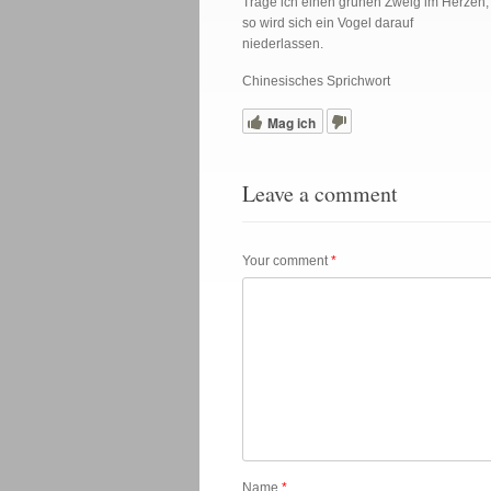
Trage ich einen grünen Zweig im Herzen,
so wird sich ein Vogel darauf
niederlassen.
Chinesisches Sprichwort
Mag ich
Leave a comment
Your comment
*
Name
*