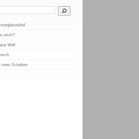
 Ergebnisse der automatischen Vervollständigung verfügbar sind, benutze die Pf
nzerglaswürfel
du mich?
raue Welt
ensch
d mein Schatten