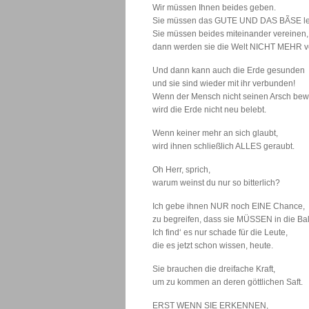
Wir müssen Ihnen beides geben.
Sie müssen das GUTE UND DAS BÃSE l
Sie müssen beides miteinander vereinen,
dann werden sie die Welt NICHT MEHR v
Und dann kann auch die Erde gesunden
und sie sind wieder mit ihr verbunden!
Wenn der Mensch nicht seinen Arsch bew
wird die Erde nicht neu belebt.
Wenn keiner mehr an sich glaubt,
wird ihnen schließlich ALLES geraubt.
Oh Herr, sprich,
warum weinst du nur so bitterlich?
Ich gebe ihnen NUR noch EINE Chance,
zu begreifen, dass sie MÜSSEN in die Ba
Ich find‘ es nur schade für die Leute,
die es jetzt schon wissen, heute.
Sie brauchen die dreifache Kraft,
um zu kommen an deren göttlichen Saft.
ERST WENN SIE ERKENNEN,