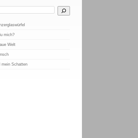
 Ergebnisse der automatischen Vervollständigung verfügbar sind, benutze die Pf
nzerglaswürfel
du mich?
raue Welt
ensch
d mein Schatten