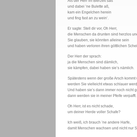
Als der Herr im Bierzelt saß
und dabei ’ne Bulette aß,
kam ein Engelchen herein
und fing fast an zu wein‘.
Er sagte: Stell dir vor, Oh Herr,
die Menschen da drunten sind herzlos und
Sie glauben, sie könnten alleine sein
und haben verloren ihren göttlichen Sche
Der Herr der sprach:
ja die Menschen sind dämlich,
sie kämpfen, dabei haben sie’s nämlich.
Spätestens wenn der große Arsch kommt 
werden Sie vielleicht etwas schlauer wer
Und haben sie’s dann immer noch nicht ge
dann werden sie in meiner Pfeife verpafft.
Oh Herr, ist es nicht schade,
um deiner Herde voller Schafe?
Ich weiß, ich brauch ’ne andere Harfe,
damit Menschen wachsen und nicht nur S