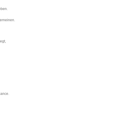
eben.
erneinen.
egt,
lance.