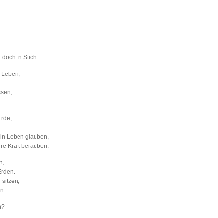
.
 doch ’n Stich.
 Leben,
ssen,
.
Erde,
ein Leben glauben,
hre Kraft berauben.
n,
Erden.
 sitzen,
n.
n?