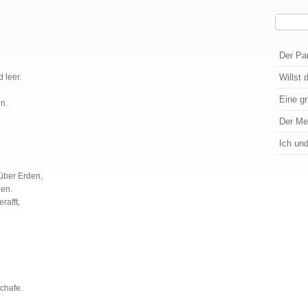
Suchen
Wenn die
Der Pa
 leer.
Willst 
Eine g
in.
Der M
Ich un
über Erden,
den.
rafft,
chafe.