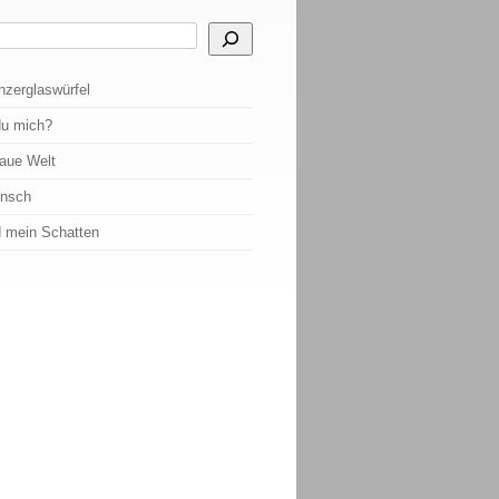
 Ergebnisse der automatischen Vervollständigung verfügbar sind, benutze die Pf
nzerglaswürfel
du mich?
raue Welt
ensch
d mein Schatten