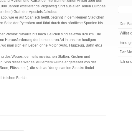
dband Mythen und Rätsel der Menschheit einen Artikel über den
.000 Jahren existierende Pilgerweg führt aus allen Teilen Europas
Suchen
lichen) Grab des Apostels Jakobus.
ago, wie er auf Spanisch heißt, beginnt in dem kleinen Städtchen
Wenn die
hen Seite der Pyrenäen und führt durch das nördliche Spanien bis
Der Pa
Willst 
er Provinz Navarra bis nach Galicien sind es etwa 820 km. Die
ine Herausforderung der besonderen Art in unserer heutigen
Eine g
, wo man sich ein Leben ohne Motor (Auto, Flugzeug, Bahn etc.)
Der M
ung des Weges, den teils mystischen Stätten, Kirchen und
Ich un
eren Sinn dieses Weges. Außerdem wurde er gefesselt von der
een, Flüsse etc.), die sich auf der gesamten Strecke findet.
freichen Bericht.