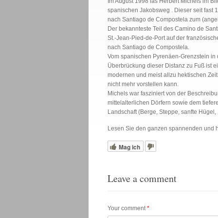
Im August 1998 las Herbert Michels im Bil
spanischen Jakobsweg . Dieser seit fast 1
nach Santiago de Compostela zum (angeb
Der bekannteste Teil des Camino de Santi
St.-Jean-Pied-de-Port auf der französisc
nach Santiago de Compostela.
Vom spanischen Pyrenäen-Grenzstein in d
Überbrückung dieser Distanz zu Fuß ist e
modernen und meist allzu hektischen Zeit
nicht mehr vorstellen kann.
Michels war fasziniert von der Beschreib
mittelalterlichen Dörfern sowie dem tief
Landschaft (Berge, Steppe, sanfte Hügel, S
Lesen Sie den ganzen spannenden und hil
Mag ich
Leave a comment
Your comment
*