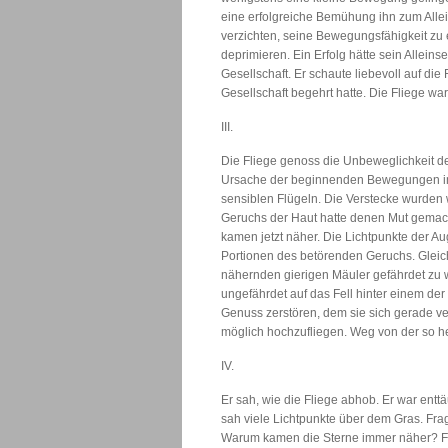
eine erfolgreiche Bemühung ihn zum Alle
verzichten, seine Bewegungsfähigkeit zu
deprimieren. Ein Erfolg hätte sein Alleins
Gesellschaft. Er schaute liebevoll auf die 
Gesellschaft begehrt hatte. Die Fliege wa
III.
Die Fliege genoss die Unbeweglichkeit de
Ursache der beginnenden Bewegungen im U
sensiblen Flügeln. Die Verstecke wurden 
Geruchs der Haut hatte denen Mut gemacht,
kamen jetzt näher. Die Lichtpunkte der A
Portionen des betörenden Geruchs. Gleic
nähernden gierigen Mäuler gefährdet zu w
ungefährdet auf das Fell hinter einem d
Genuss zerstören, dem sie sich gerade ve
möglich hochzufliegen. Weg von der so he
IV.
Er sah, wie die Fliege abhob. Er war entt
sah viele Lichtpunkte über dem Gras. Fra
Warum kamen die Sterne immer näher? Flo