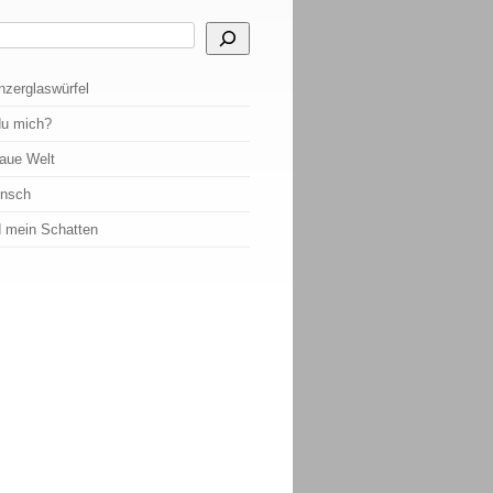
 Ergebnisse der automatischen Vervollständigung verfügbar sind, benutze die Pf
nzerglaswürfel
du mich?
raue Welt
ensch
d mein Schatten