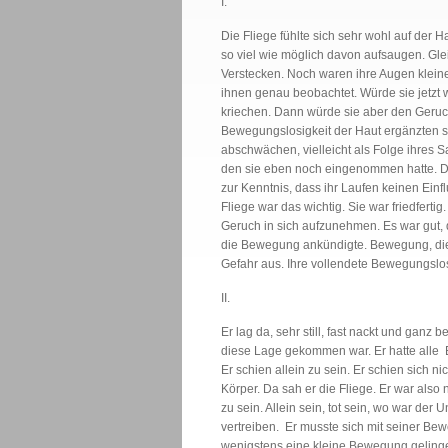
I.
Die Fliege fühlte sich sehr wohl auf der 
so viel wie möglich davon aufsaugen. Gl
Verstecken. Noch waren ihre Augen klei
ihnen genau beobachtet. Würde sie jetzt w
kriechen. Dann würde sie aber den Geruch
Bewegungslosigkeit der Haut ergänzten si
abschwächen, vielleicht als Folge ihres 
den sie eben noch eingenommen hatte. D
zur Kenntnis, dass ihr Laufen keinen Einf
Fliege war das wichtig. Sie war friedferti
Geruch in sich aufzunehmen. Es war gut, 
die Bewegung ankündigte. Bewegung, die 
Gefahr aus. Ihre vollendete Bewegungslos
II.
Er lag da, sehr still, fast nackt und ganz 
diese Lage gekommen war. Er hatte alle E
Er schien allein zu sein. Er schien sich n
Körper. Da sah er die Fliege. Er war also n
zu sein. Allein sein, tot sein, wo war der
vertreiben. Er musste sich mit seiner Be
wenigstens eine kleine Bewegung gelinge