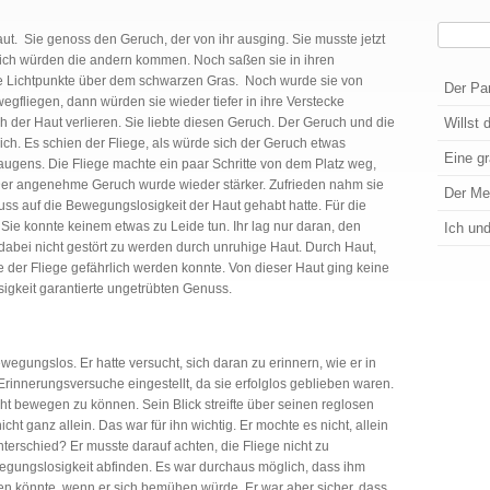
Suchen
Haut. Sie genoss den Geruch, der von ihr ausging. Sie musste jetzt
eich würden die andern kommen. Noch saßen sie in ihren
Wenn die
ne Lichtpunkte über dem schwarzen Gras. Noch wurde sie von
Der Pa
egfliegen, dann würden sie wieder tiefer in ihre Verstecke
 der Haut verlieren. Sie liebte diesen Geruch. Der Geruch und die
Willst 
ch. Es schien der Fliege, als würde sich der Geruch etwas
Eine g
Saugens. Die Fliege machte ein paar Schritte von dem Platz weg,
er angenehme Geruch wurde wieder stärker. Zufrieden nahm sie
Der M
luss auf die Bewegungslosigkeit der Haut gehabt hatte. Für die
g. Sie konnte keinem etwas zu Leide tun. Ihr lag nur daran, den
Ich un
dabei nicht gestört zu werden durch unruhige Haut. Durch Haut,
der Fliege gefährlich werden konnte. Von dieser Haut ging keine
igkeit garantierte ungetrübten Genuss.
bewegungslos. Er hatte versucht, sich daran zu erinnern, wie er in
rinnerungsversuche eingestellt, da sie erfolglos geblieben waren.
icht bewegen zu können. Sein Blick streifte über seinen reglosen
icht ganz allein. Das war für ihn wichtig. Er mochte es nicht, allein
 Unterschied? Er musste darauf achten, die Fliege nicht zu
wegungslosigkeit abfinden. Es war durchaus möglich, dass ihm
n könnte, wenn er sich bemühen würde. Er war aber sicher, dass