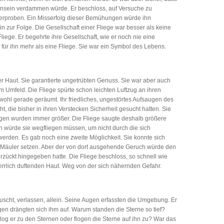
insein verdammen würde. Er beschloss, auf Versuche zu
 erproben. Ein Misserfolg dieser Bemühungen würde ihn
ein zur Folge. Die Gesellschaft einer Fliege war besser als keine
Fliege. Er begehrte ihre Gesellschaft, wie er noch nie eine
r für ihn mehr als eine Fliege. Sie war ein Symbol des Lebens.
r Haut. Sie garantierte ungetrübten Genuss. Sie war aber auch
mfeld. Die Fliege spürte schon leichten Luftzug an ihren
wohl gerade geräumt. Ihr friedliches, ungestörtes Aufsaugen des
 die bisher in ihren Verstecken Sicherheit gesucht hatten. Sie
ugen wurden immer größer. Die Fliege saugte deshalb größere
h würde sie wegfliegen müssen, um nicht durch die sich
erden. Es gab noch eine zweite Möglichkeit. Sie konnte sich
er Mäuler setzen. Aber der von dort ausgehende Geruch würde den
rzückt hingegeben hatte. Die Fliege beschloss, so schnell wie
rrlich duftenden Haut. Weg von der sich nähernden Gefahr.
äuscht, verlassen, allein. Seine Augen erfassten die Umgebung. Er
gen drängten sich ihm auf. Warum standen die Sterne so tief?
g er zu den Sternen oder flogen die Sterne auf ihn zu? War das