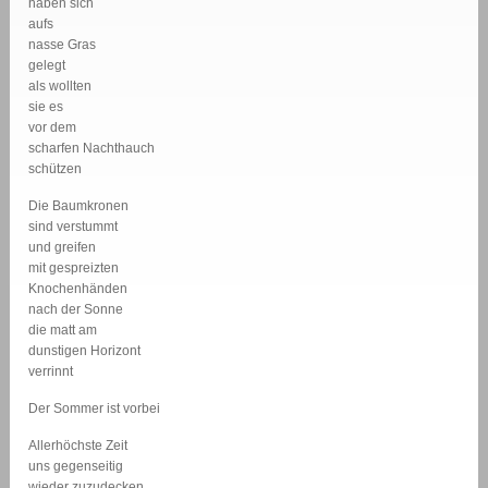
haben sich
aufs
nasse Gras
gelegt
als wollten
sie es
vor dem
scharfen Nachthauch
schützen
Die Baumkronen
sind verstummt
und greifen
mit gespreizten
Knochenhänden
nach der Sonne
die matt am
dunstigen Horizont
verrinnt
Der Sommer ist vorbei
Allerhöchste Zeit
uns gegenseitig
wieder zuzudecken