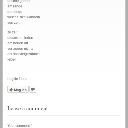
unstete gehen
am rande
der dinge
welche sich wandeln
von zeit
zu zeit
dieses einfinden
am neuen ort
vor augen nichts
als das vielgerühmte
leben
…
brigitte fuchs
Mag ich
Leave a comment
Your comment
*