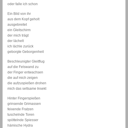
oder falle ich schon
Ein Bild von ihr
aus dem Kopf geholt
ausgebreitet
ein Gleitschirm
der mich trägt
der lächelt
ich lächle zurück
geborgte Geborgenheit
Beschleunigter Gleitflug
auf die Felswand zu
der Finger entwachsen
die auf mich zeigen
die aufzuspießen drohen
mich das seltsame Insekt
Hinter Fingerspießen
grinsende Grimassen
feixende Fratzen
tuschelnde Toren
spöttelnde Spiesser
hämische Hydra