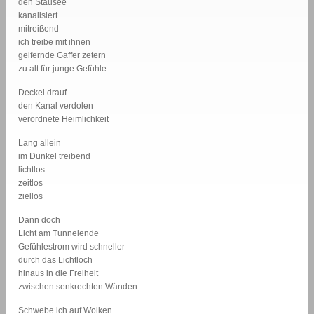
den Stausee
kanalisiert
mitreißend
ich treibe mit ihnen
geifernde Gaffer zetern
zu alt für junge Gefühle
Deckel drauf
den Kanal verdolen
verordnete Heimlichkeit
Lang allein
im Dunkel treibend
lichtlos
zeitlos
ziellos
Dann doch
Licht am Tunnelende
Gefühlestrom wird schneller
durch das Lichtloch
hinaus in die Freiheit
zwischen senkrechten Wänden
Schwebe ich auf Wolken