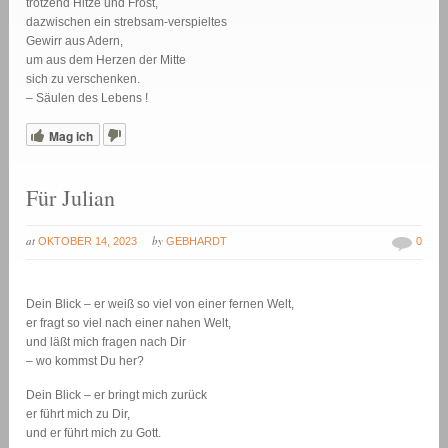
trotzend Hitze und Frost,
dazwischen ein strebsam-verspieltes
Gewirr aus Adern,
um aus dem Herzen der Mitte
sich zu verschenken.
– Säulen des Lebens !
Mag ich
Für Julian
at
by
OKTOBER 14, 2023
GEBHARDT
0
Dein Blick – er weiß so viel von einer fernen Welt,
er fragt so viel nach einer nahen Welt,
und läßt mich fragen nach Dir
– wo kommst Du her?
Dein Blick – er bringt mich zurück
er führt mich zu Dir,
und er führt mich zu Gott.