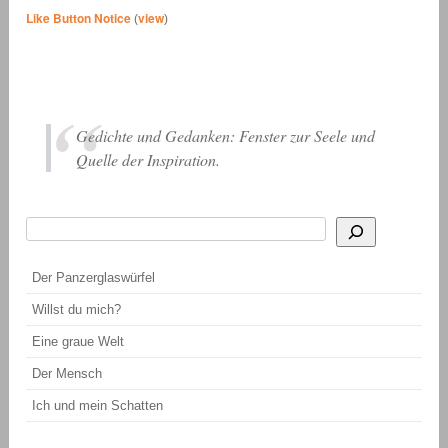
Like Button Notice
view
(
)
Gedichte und Gedanken: Fenster zur Seele und
Quelle der Inspiration.
Suchen
Wenn die Ergebnisse der automatischen Vervollständigung verfügbar sind, be
Der Panzerglaswürfel
Willst du mich?
Eine graue Welt
Der Mensch
Ich und mein Schatten