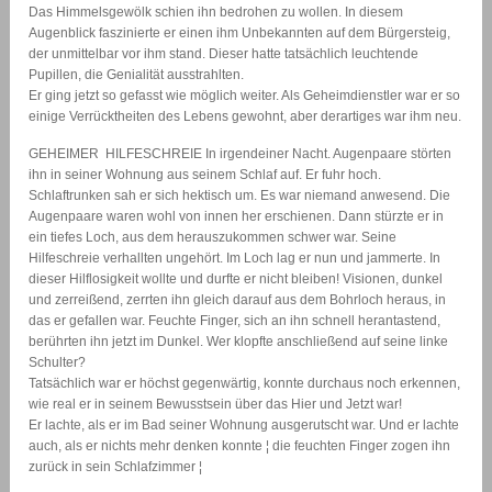
Das Himmelsgewölk schien ihn bedrohen zu wollen. In diesem
Augenblick faszinierte er einen ihm Unbekannten auf dem Bürgersteig,
der unmittelbar vor ihm stand. Dieser hatte tatsächlich leuchtende
Pupillen, die Genialität ausstrahlten.
Er ging jetzt so gefasst wie möglich weiter. Als Geheimdienstler war er so
einige Verrücktheiten des Lebens gewohnt, aber derartiges war ihm neu.
GEHEIMER  HILFESCHREIE In irgendeiner Nacht. Augenpaare störten
ihn in seiner Wohnung aus seinem Schlaf auf. Er fuhr hoch.
Schlaftrunken sah er sich hektisch um. Es war niemand anwesend. Die
Augenpaare waren wohl von innen her erschienen. Dann stürzte er in
ein tiefes Loch, aus dem herauszukommen schwer war. Seine
Hilfeschreie verhallten ungehört. Im Loch lag er nun und jammerte. In
dieser Hilflosigkeit wollte und durfte er nicht bleiben! Visionen, dunkel
und zerreißend, zerrten ihn gleich darauf aus dem Bohrloch heraus, in
das er gefallen war. Feuchte Finger, sich an ihn schnell herantastend,
berührten ihn jetzt im Dunkel. Wer klopfte anschließend auf seine linke
Schulter?
Tatsächlich war er höchst gegenwärtig, konnte durchaus noch erkennen,
wie real er in seinem Bewusstsein über das Hier und Jetzt war!
Er lachte, als er im Bad seiner Wohnung ausgerutscht war. Und er lachte
auch, als er nichts mehr denken konnte ¦ die feuchten Finger zogen ihn
zurück in sein Schlafzimmer ¦