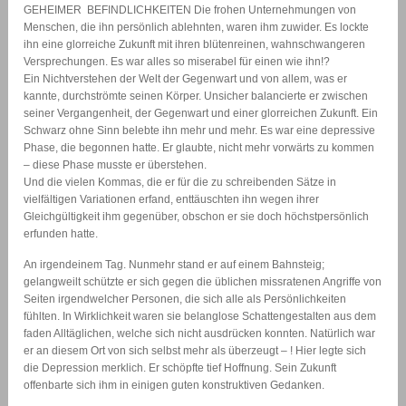
GEHEIMER  BEFINDLICHKEITEN Die frohen Unternehmungen von
Menschen, die ihn persönlich ablehnten, waren ihm zuwider. Es lockte
ihn eine glorreiche Zukunft mit ihren blütenreinen, wahnschwangeren
Versprechungen. Es war alles so miserabel für einen wie ihn!?
Ein Nichtverstehen der Welt der Gegenwart und von allem, was er
kannte, durchströmte seinen Körper. Unsicher balancierte er zwischen
seiner Vergangenheit, der Gegenwart und einer glorreichen Zukunft. Ein
Schwarz ohne Sinn belebte ihn mehr und mehr. Es war eine depressive
Phase, die begonnen hatte. Er glaubte, nicht mehr vorwärts zu kommen
– diese Phase musste er überstehen.
Und die vielen Kommas, die er für die zu schreibenden Sätze in
vielfältigen Variationen erfand, enttäuschten ihn wegen ihrer
Gleichgültigkeit ihm gegenüber, obschon er sie doch höchstpersönlich
erfunden hatte.
An irgendeinem Tag. Nunmehr stand er auf einem Bahnsteig;
gelangweilt schützte er sich gegen die üblichen missratenen Angriffe von
Seiten irgendwelcher Personen, die sich alle als Persönlichkeiten
fühlten. In Wirklichkeit waren sie belanglose Schattengestalten aus dem
faden Alltäglichen, welche sich nicht ausdrücken konnten. Natürlich war
er an diesem Ort von sich selbst mehr als überzeugt – ! Hier legte sich
die Depression merklich. Er schöpfte tief Hoffnung. Sein Zukunft
offenbarte sich ihm in einigen guten konstruktiven Gedanken.