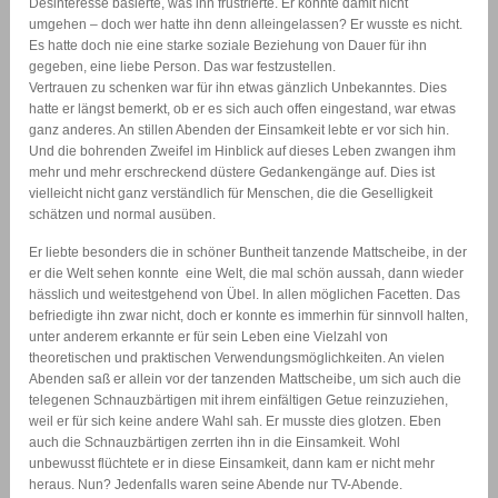
Desinteresse basierte, was ihn frustrierte. Er konnte damit nicht
umgehen – doch wer hatte ihn denn alleingelassen? Er wusste es nicht.
Es hatte doch nie eine starke soziale Beziehung von Dauer für ihn
gegeben, eine liebe Person. Das war festzustellen.
Vertrauen zu schenken war für ihn etwas gänzlich Unbekanntes. Dies
hatte er längst bemerkt, ob er es sich auch offen eingestand, war etwas
ganz anderes. An stillen Abenden der Einsamkeit lebte er vor sich hin.
Und die bohrenden Zweifel im Hinblick auf dieses Leben zwangen ihm
mehr und mehr erschreckend düstere Gedankengänge auf. Dies ist
vielleicht nicht ganz verständlich für Menschen, die die Geselligkeit
schätzen und normal ausüben.
Er liebte besonders die in schöner Buntheit tanzende Mattscheibe, in der
er die Welt sehen konnte  eine Welt, die mal schön aussah, dann wieder
hässlich und weitestgehend von Übel. In allen möglichen Facetten. Das
befriedigte ihn zwar nicht, doch er konnte es immerhin für sinnvoll halten,
unter anderem erkannte er für sein Leben eine Vielzahl von
theoretischen und praktischen Verwendungsmöglichkeiten. An vielen
Abenden saß er allein vor der tanzenden Mattscheibe, um sich auch die
telegenen Schnauzbärtigen mit ihrem einfältigen Getue reinzuziehen,
weil er für sich keine andere Wahl sah. Er musste dies glotzen. Eben
auch die Schnauzbärtigen zerrten ihn in die Einsamkeit. Wohl
unbewusst flüchtete er in diese Einsamkeit, dann kam er nicht mehr
heraus. Nun? Jedenfalls waren seine Abende nur TV-Abende.