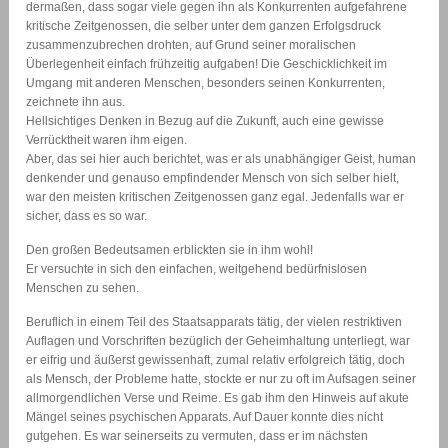
dermaßen, dass sogar viele gegen ihn als Konkurrenten aufgefahrene
kritische Zeitgenossen, die selber unter dem ganzen Erfolgsdruck
zusammenzubrechen drohten, auf Grund seiner moralischen
Überlegenheit einfach frühzeitig aufgaben! Die Geschicklichkeit im
Umgang mit anderen Menschen, besonders seinen Konkurrenten,
zeichnete ihn aus.
Hellsichtiges Denken in Bezug auf die Zukunft, auch eine gewisse
Verrücktheit waren ihm eigen.
Aber, das sei hier auch berichtet, was er als unabhängiger Geist, human
denkender und genauso empfindender Mensch von sich selber hielt,
war den meisten kritischen Zeitgenossen ganz egal. Jedenfalls war er
sicher, dass es so war.
Den großen Bedeutsamen erblickten sie in ihm wohl!
Er versuchte in sich den einfachen, weitgehend bedürfnislosen
Menschen zu sehen.
Beruflich in einem Teil des Staatsapparats tätig, der vielen restriktiven
Auflagen und Vorschriften bezüglich der Geheimhaltung unterliegt, war
er eifrig und äußerst gewissenhaft, zumal relativ erfolgreich tätig, doch
als Mensch, der Probleme hatte, stockte er nur zu oft im Aufsagen seiner
allmorgendlichen Verse und Reime. Es gab ihm den Hinweis auf akute
Mängel seines psychischen Apparats. Auf Dauer konnte dies nicht
gutgehen. Es war seinerseits zu vermuten, dass er im nächsten