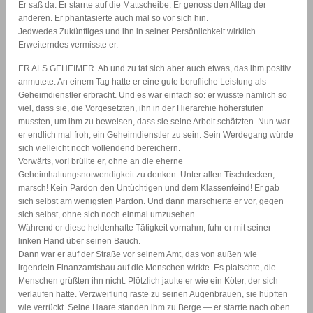
Er saß da. Er starrte auf die Mattscheibe. Er genoss den Alltag der
anderen. Er phantasierte auch mal so vor sich hin.
Jedwedes Zukünftiges und ihn in seiner Persönlichkeit wirklich
Erweiterndes vermisste er.
ER ALS GEHEIMER. Ab und zu tat sich aber auch etwas, das ihm positiv
anmutete. An einem Tag hatte er eine gute berufliche Leistung als
Geheimdienstler erbracht. Und es war einfach so: er wusste nämlich so
viel, dass sie, die Vorgesetzten, ihn in der Hierarchie höherstufen
mussten, um ihm zu beweisen, dass sie seine Arbeit schätzten. Nun war
er endlich mal froh, ein Geheimdienstler zu sein. Sein Werdegang würde
sich vielleicht noch vollendend bereichern.
Vorwärts, vor! brüllte er, ohne an die eherne
Geheimhaltungsnotwendigkeit zu denken. Unter allen Tischdecken,
marsch! Kein Pardon den Untüchtigen und dem Klassenfeind! Er gab
sich selbst am wenigsten Pardon. Und dann marschierte er vor, gegen
sich selbst, ohne sich noch einmal umzusehen.
Während er diese heldenhafte Tätigkeit vornahm, fuhr er mit seiner
linken Hand über seinen Bauch.
Dann war er auf der Straße vor seinem Amt, das von außen wie
irgendein Finanzamtsbau auf die Menschen wirkte. Es platschte, die
Menschen grüßten ihn nicht. Plötzlich jaulte er wie ein Köter, der sich
verlaufen hatte. Verzweiflung raste zu seinen Augenbrauen, sie hüpften
wie verrückt. Seine Haare standen ihm zu Berge — er starrte nach oben.