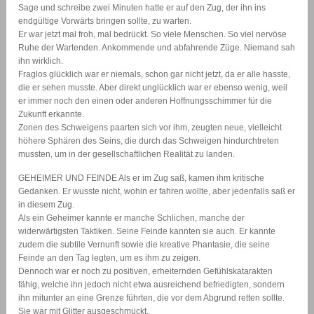
Sage und schreibe zwei Minuten hatte er auf den Zug, der ihn ins
endgültige Vorwärts bringen sollte, zu warten.
Er war jetzt mal froh, mal bedrückt. So viele Menschen. So viel nervöse
Ruhe der Wartenden. Ankommende und abfahrende Züge. Niemand sah
ihn wirklich.
Fraglos glücklich war er niemals, schon gar nicht jetzt, da er alle hasste,
die er sehen musste. Aber direkt unglücklich war er ebenso wenig, weil
er immer noch den einen oder anderen Hoffnungsschimmer für die
Zukunft erkannte.
Zonen des Schweigens paarten sich vor ihm, zeugten neue, vielleicht
höhere Sphären des Seins, die durch das Schweigen hindurchtreten
mussten, um in der gesellschaftlichen Realität zu landen.
GEHEIMER UND FEINDE Als er im Zug saß, kamen ihm kritische
Gedanken. Er wusste nicht, wohin er fahren wollte, aber jedenfalls saß er
in diesem Zug.
Als ein Geheimer kannte er manche Schlichen, manche der
widerwärtigsten Taktiken. Seine Feinde kannten sie auch. Er kannte
zudem die subtile Vernunft sowie die kreative Phantasie, die seine
Feinde an den Tag legten, um es ihm zu zeigen.
Dennoch war er noch zu positiven, erheiternden Gefühlskatarakten
fähig, welche ihn jedoch nicht etwa ausreichend befriedigten, sondern
ihn mitunter an eine Grenze führten, die vor dem Abgrund retten sollte.
Sie war mit Glitter ausgeschmückt.