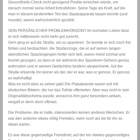
Gesundheits-Check nicht genügend Punkte erreichen würde, um
danach normal seine Arbeit fortzuführen. Seine Tage als Kraft, auf die
man in diesem bestimmten Teil des Staatsapparats bauen konnte (und
musste), waren wahrscheinlich gezählt.
SEIN PERSÃNLICHER PROBLEMHORIZONT Im normalen Leben fand
er sich mittlerweile nicht mehr gut zurecht.
Gern ging er auf die Straße, um zu spazieren. So konnte er sich noch frei
fühlen und beobachten: die Straßenzüge, die er auf seinen langen
abendlichen Spaziergängen hinter sich ließ, waren meist schmal und
krumm gezogen, so dass er sie während des Spazieren-Gehens genau
wahrnahm und in seinem Gedächtnis bestens abspeicherte. Auf der
Straße erkannte ihn keiner als der, der er war, was er genoss. Er genoss
es wahrhaftig!
Was es nicht alles zu sehen gab! Die Plakatwände waren voll mit
idiotischen Bildern, die nur das Tollste offerierten. Aber was nicht in sein
Originalitätsschema passte, worauf es ihm ganz besonders ankam,
vergaß er denn doch oftmals.
Die Probleme, die er hatte, interessierten keinen anderen Menschen. Er
war den anderen etwas völlig Fremdes, mehr noch als sie für ihn so
etwas waren.
Es war diese gegenseitige Fremdheit, auf der ein starkes gegenseitiges