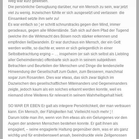
Weg war kurz gewesen.
Die persönliche Genugtuung darüber, nur ein Mensch zu sein, war jetzt
viel zu wenig. Inzwischen fühlte er sich ausgesetzt und verlassen  die
Einsamkeit setzte ihm sehr zu!
Es war einfach so ¦ er schritt schnurstracks gegen den Wind, immer
geradeaus, gegen alle Widerstände. Sah sich auf dem Pfad der Tugend
(welche ihn die Wirkmacht des Bösen noch stärker erkennen und
empfinden ließ)wandeln. Er war durchaus ein Mensch, der ein Gott
werden wollte, so dachte er, wenn er sich gelegentlich in einer
Selbstbetrachtung erging – … insgeheim (er sah sich selbst als Liebling
aller Geheimdienste) offenbarte sich auch in seinem subjektiven
Betrachten und Beurteilen der Menschen und Dinge die tendenzielle
Hinwendung der Gesellschaft zum Guten, zum Besseren, manchmal
sogar zum Rosaroten. Dies war etwas, das sich zwar täglich im
Dazwischen des gesellschaftlichen Miteinanders und Gegeneinanders
zeigte, jedoch kaum als ein solches erkannt werden konnte, weil es
niemand ohne Weiteres für relevant in seinem Wahrheitsgehalt hielt.
SO WAR ER EBEN Er galt als integere Persönlichkeit, der man vertrauen
kann. Ein Mensch, der Fähigkeiten hat. Vielleicht noch mehr ¦ !
Darum lobte man ihn, wenn von ihm etwas als ein Gelungenes vor den
Augen der anderen Menschen bestehen konnte. Er galt ihnen als
engagiert, – seine engagierte Haltung gegenüber dem, was er als ganz
wichtig und für erstrebenswert ansah, beeindruckte viele Zeitgenossen