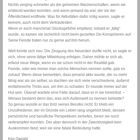
Nichts verging schneller als die geheimen Machenschaften, wenn sie
entdeckt werden konnten, und wenn jemand da war, der sie der
Ãffentlichkeit eröffnete. Was für Aktivitäten dafür nötig waren, sagte er
keinem, auch nicht dem Vertrautesten.
Wenn er auch manchmal Glücksgefühle empfand, sobald er „tätig“
wurde, so kamen sie sicherlich nicht beim gezielten De-Konspirieren auf.
Seine Feinde traten nur zu gerne auf ihm herum.
Welt formte sich neu. Die Zeugung des Neuesten durfte nicht, so sagte er
sich, ohne seine tätige Mitwirkung erfolgen. Daher mühte er sich ab,
erfand neue Wege, wenn es sie schon nicht in der Realität gab.
Feinde, oder wie immer man solche Menschen nennen sollte, gab es
zuhauf. Wenn diese bemerkten, dass jemand aktiv wurde, der zu mehr
fähig war als sie selber, so dachten sie sich viele verschiedene, äußerst
einfallsreiche Tricks aus, um ihm zu schaden. Er musste immer auf der
Hut sein. Überall wartete eine Falle darauf, dass er in sie hineintrat. –
Woraus bestand denn das, was sich Außenwelt zu nennen beliebte?
So genau wusste er das trotz seines Berufes nicht. Er blieb ein
Unzufriedener, der im Grunde ein Leben lang ungehört blieb, dessen
persönliche und berufliche Perspektiven zerliefen, bevor sie noch
verkrampfen konnten. Der aber dennoch in der Zwecklosigkeit kein
Auskommen fand, weil sie eine fatale Bedeutung hatte.
Kay Ganahl