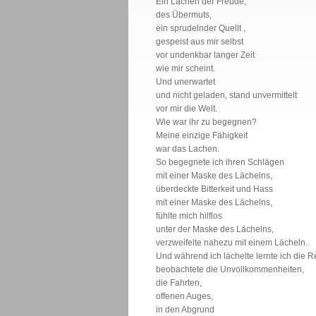
Ein Lachen der Freude,
des Übermuts,
ein sprudelnder Quellt ,
gespeist aus mir selbst
vor undenkbar langer Zeit
wie mir scheint.
Und unerwartet
und nicht geladen, stand unvermittelt
vor mir die Welt.
Wie war ihr zu begegnen?
Meine einzige Fähigkeit
war das Lachen.
So begegnete ich ihren Schlägen
mit einer Maske des Lächelns,
überdeckte Bitterkeit und Hass
mit einer Maske des Lächelns,
fühlte mich hilflos
unter der Maske des Lächelns,
verzweifelte nahezu mit einem Lächeln.
Und während ich lächelte lernte ich die R
beobachtete die Unvollkommenheiten,
die Fahrten,
offenen Auges,
in den Abgrund