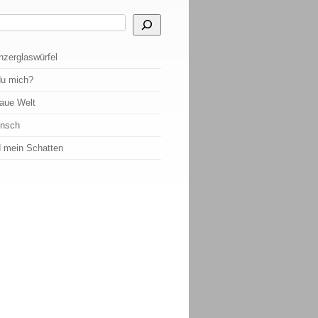
 Ergebnisse der automatischen Vervollständigung verfügbar sind, benutze die Pf
nzerglaswürfel
du mich?
raue Welt
ensch
d mein Schatten