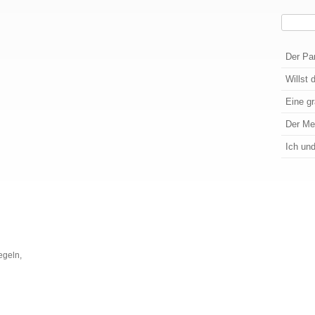
Suchen
Wenn die
Der Pa
Willst 
Eine g
Der M
Ich un
egeln,