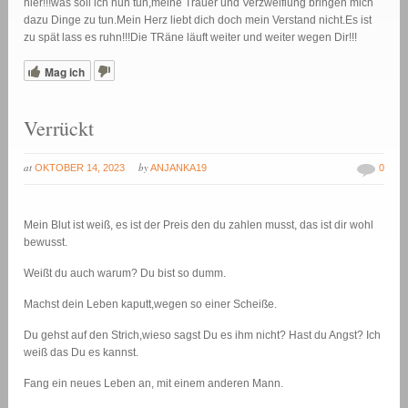
hier!!!was soll ich nun tun,meine Trauer und Verzweiflung bringen mich
dazu Dinge zu tun.Mein Herz liebt dich doch mein Verstand nicht.Es ist
zu spät lass es ruhn!!!Die TRäne läuft weiter und weiter wegen Dir!!!
Mag ich
Verrückt
at
by
OKTOBER 14, 2023
ANJANKA19
0
Mein Blut ist weiß, es ist der Preis den du zahlen musst, das ist dir wohl
bewusst.
Weißt du auch warum? Du bist so dumm.
Machst dein Leben kaputt,wegen so einer Scheiße.
Du gehst auf den Strich,wieso sagst Du es ihm nicht? Hast du Angst? Ich
weiß das Du es kannst.
Fang ein neues Leben an, mit einem anderen Mann.